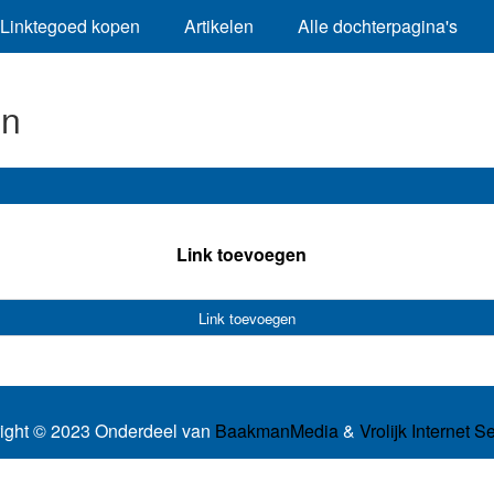
Linktegoed kopen
Artikelen
Alle dochterpagina's
en
Link toevoegen
Link toevoegen
ight © 2023 Onderdeel van
BaakmanMedia
&
Vrolijk Internet S